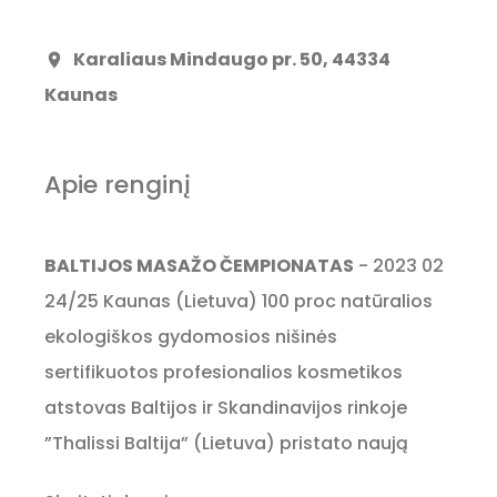
Karaliaus Mindaugo pr. 50, 44334
location_on
Kaunas
Apie renginį
BALTIJOS MASAŽO ČEMPIONATAS
- 2023 02
24/25 Kaunas (Lietuva) 100 proc natūralios
ekologiškos gydomosios nišinės
sertifikuotos profesionalios kosmetikos
atstovas Baltijos ir Skandinavijos rinkoje
”Thalissi Baltija” (Lietuva) pristato naują
tarptautinį Baltijos regiono šalių masažo