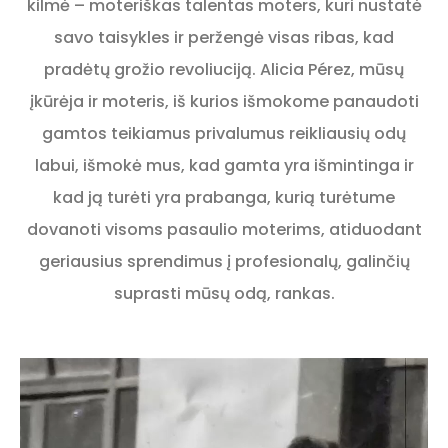
kilmė – moteriškas talentas moters, kuri nustatė
savo taisykles ir peržengė visas ribas, kad
pradėtų grožio revoliuciją. Alicia Pérez, mūsų
įkūrėja ir moteris, iš kurios išmokome panaudoti
gamtos teikiamus privalumus reikliausių odų
labui, išmokė mus, kad gamta yra išmintinga ir
kad ją turėti yra prabanga, kurią turėtume
dovanoti visoms pasaulio moterims, atiduodant
geriausius sprendimus į profesionalų, galinčių
suprasti mūsų odą, rankas.