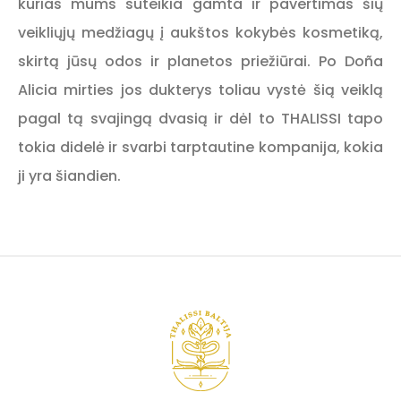
kurias mums suteikia gamta ir pavertimas šių
veikliųjų medžiagų į aukštos kokybės kosmetiką,
skirtą jūsų odos ir planetos priežiūrai. Po Doña
Alicia mirties jos dukterys toliau vystė šią veiklą
pagal tą svajingą dvasią ir dėl to THALISSI tapo
tokia didelė ir svarbi tarptautine kompanija, kokia
ji yra šiandien.