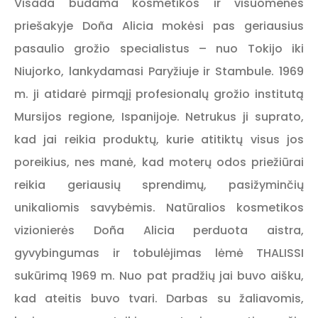
Visada būdama kosmetikos ir visuomenės
priešakyje Doña Alicia mokėsi pas geriausius
pasaulio grožio specialistus – nuo ​​Tokijo iki
Niujorko, lankydamasi Paryžiuje ir Stambule. 1969
m. ji atidarė pirmąjį profesionalų grožio institutą
Mursijos regione, Ispanijoje. Netrukus ji suprato,
kad jai reikia produktų, kurie atitiktų visus jos
poreikius, nes manė, kad moterų odos priežiūrai
reikia geriausių sprendimų, pasižyminčių
unikaliomis savybėmis. Natūralios kosmetikos
vizionierės Doña Alicia perduota aistra,
gyvybingumas ir tobulėjimas lėmė THALISSI
sukūrimą 1969 m. Nuo pat pradžių jai buvo aišku,
kad ateitis buvo tvari. Darbas su žaliavomis,