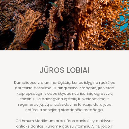
JŪROS LOBIAI
Dumbliuose yra aminorūgščių, kurios išlygina raukšles
ir suteikia šviesumo. Turtingi cinko ir magnio, jie veikia
kaip apsauginis odos skydas nuo išorinių agresyvių
toksinų. Jie palengvina ląstelių funkcionavimą ir
regeneraciją. Jų antioksidacinė funkcija daro juos
natūralia senėjimą stabdančia medžiaga.
Crithmum Maritimum arba jūros pankolis yra aktyvus
antioksidantas, kuriame gausu vitaminų A ir E, jodo ir