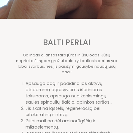
BALTI PERLAI
Galingas aljansas tarp jūros ir jūsų odos. Jūsų
nepriekaištingam grožiui palaikyti baltasis perlas yra
labai svarbus, nes jis pasižymi gausybe naudų jūsų
odai:
Apsaugo odą ir padidina jos aktyvų
atsparumą agresyviems išoriniams
toksinams, apsaugo nuo kenksmingų
saulės spindulių, šalčio, aplinkos taršos...
Jis skatina ląstelių regeneraciją bei
citokeratinų sintezę.
Giliai maitina dėl aminorūgščių ir
mikroelementų.