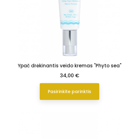
Ypač drėkinantis veido kremas "Phyto sea"
Kaina
34,00 €
Pasirinkite parinktis