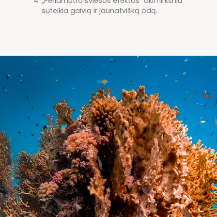
„Perlamutro šviesos efektas“ akimirksniu
suteikia gaivią ir jaunatvišką odą.