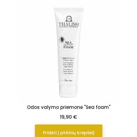
Odos valymo priemonė "Sea foam"
Kaina
19,90 €
Pridėti į pirkinių krepšelį