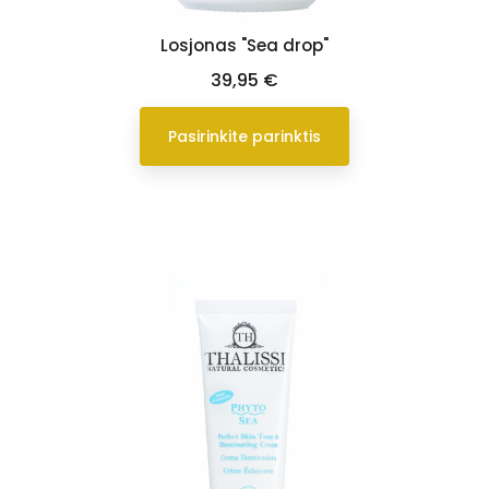
Losjonas "Sea drop"
Kaina
39,95 €
Pasirinkite parinktis