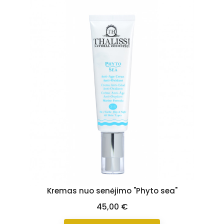
Kremas nuo senėjimo "Phyto sea"
Kaina
45,00 €