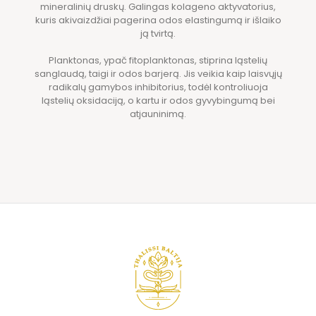
mineralinių druskų. Galingas kolageno aktyvatorius,
kuris akivaizdžiai pagerina odos elastingumą ir išlaiko
ją tvirtą.
Planktonas, ypač fitoplanktonas, stiprina ląstelių
sanglaudą, taigi ir odos barjerą. Jis veikia kaip laisvųjų
radikalų gamybos inhibitorius, todėl kontroliuoja
ląstelių oksidaciją, o kartu ir odos gyvybingumą bei
atjauninimą.