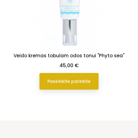
Veido kremas tobulam odos tonui "Phyto sea"
Kaina
45,00 €
Pasirinkite parinktis