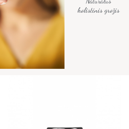
Natūralus
holistinis grožis