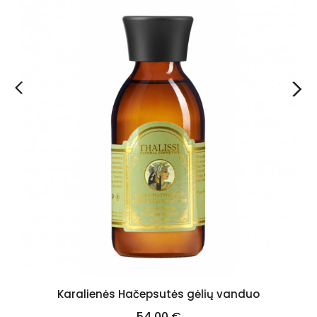
Karalienės Hačepsutės gėlių vanduo
Kaina
54,00 €