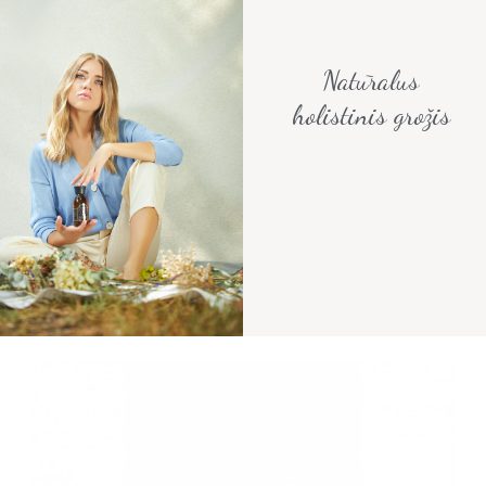
Natūralus
holistinis grožis