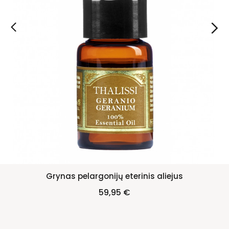
Grynas pelargonijų eterinis aliejus
Kaina
59,95 €