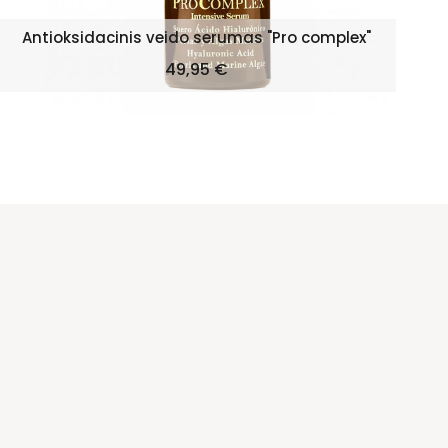
Antioksidacinis veido serumas "Pro complex"
Kaina
49,95 €