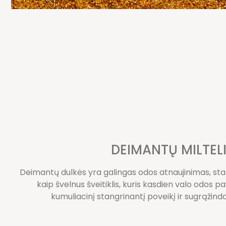
DEIMANTŲ MILTELI
Deimantų dulkės yra galingas odos atnaujinimas, stab
kaip švelnus šveitiklis, kuris kasdien valo odos 
kumuliacinį stangrinantį poveikį ir sugrąžind