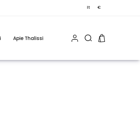
lt
€
i
Apie Thalissi
0