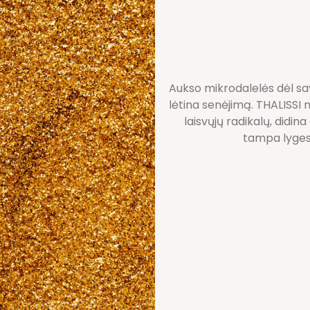
Aukso mikrodalelės dėl sav
lėtina senėjimą. THALISSI
laisvųjų radikalų, didi
tampa lygesn