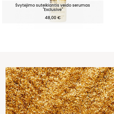
Švytėjimo suteikiantis veido serumas
"Exclusive"
Kaina
48,00 €