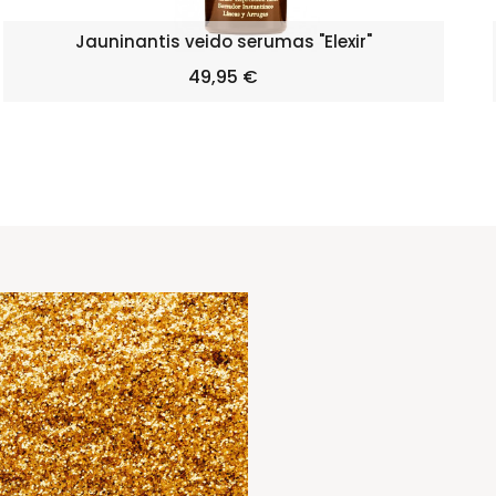
Jauninantis veido serumas "Elexir"
Kaina
49,95 €