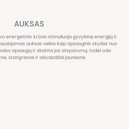
AUKSAS
o energetinio krūvio stimuliuoja gyvybinę energiją ir
 naudojamas auksas veikia kaip apsauginis skydas nuo
na odos apsaugą ir skatina jos atsparumą; todėl oda
ė, stangresnė ir akivaizdžiai jaunesnė.