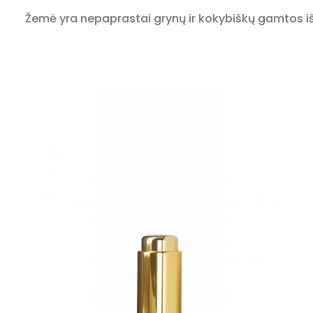
Žemė yra nepaprastai grynų ir kokybiškų gamtos išt