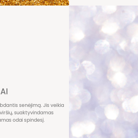
AI
dantis senėjimą. Jis veikia
paviršių, suaktyvindamas
amas odai spindesį.