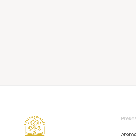
Prekė
Aroma