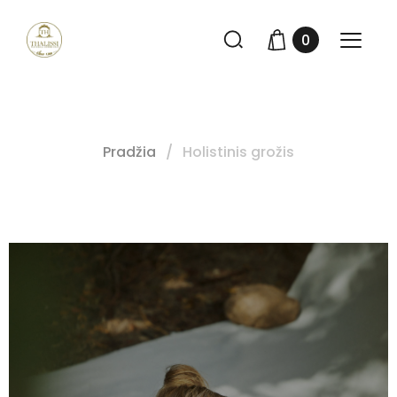
0
Pradžia
Holistinis grožis