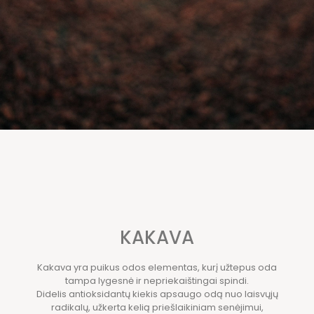
KAKAVA
Kakava yra puikus odos elementas, kurį užtepus oda
tampa lygesnė ir nepriekaištingai spindi.
Didelis antioksidantų kiekis apsaugo odą nuo laisvųjų
radikalų, užkerta kelią priešlaikiniam senėjimui,