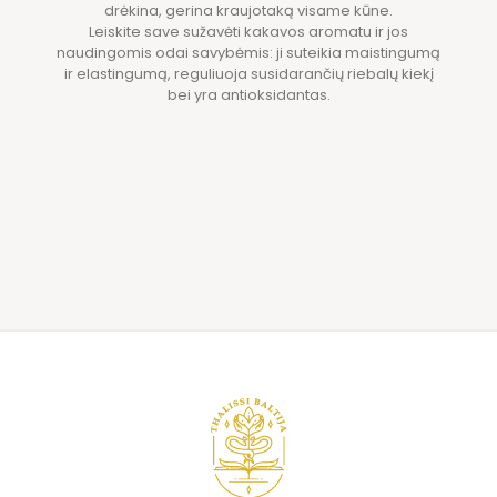
drėkina, gerina kraujotaką visame kūne.
Leiskite save sužavėti kakavos aromatu ir jos
naudingomis odai savybėmis: ji suteikia maistingumą
ir elastingumą, reguliuoja susidarančių riebalų kiekį
bei yra antioksidantas.