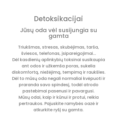
Detoksikacijai
Jūsų oda vėl susijungia su
gamta
Triukšmas, stresas, skubėjimas, tarša,
šviesos, telefonas, įsipareigojimai...
Dėl kasdienių aplinkybių toksinai susikaupia
ant odos ir užkemša poras, sukelia
diskomfortą, niežėjimą, tempimą ir raukšles.
Dėl to mūsų oda negali normaliai kvėpuoti ir
praranda savo spindesį, todėl atrodo
pastebimai pasenusi ir pavargusi.
Mūsų odai, kaip ir kūnui ir protui, reikia
pertraukos. Pajuskite ramybės oazė ir
atkurkite ryšį su gamta.