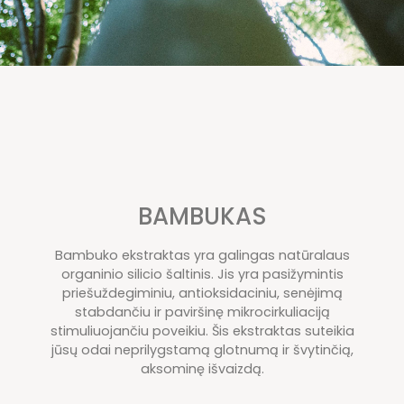
BAMBUKAS
Bambuko ekstraktas yra galingas natūralaus
organinio silicio šaltinis. Jis yra pasižymintis
priešuždegiminiu, antioksidaciniu, senėjimą
stabdančiu ir paviršinę mikrocirkuliaciją
stimuliuojančiu poveikiu. Šis ekstraktas suteikia
jūsų odai neprilygstamą glotnumą ir švytinčią,
aksominę išvaizdą.