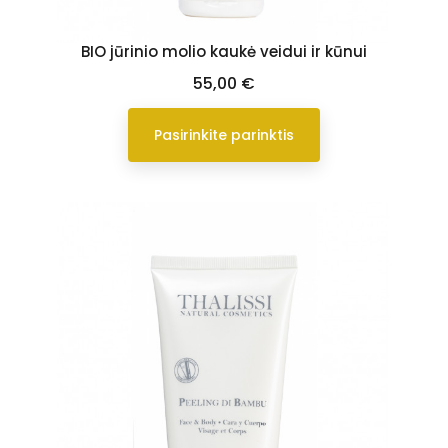
BIO jūrinio molio kaukė veidui ir kūnui
Kaina
55,00 €
Pasirinkite parinktis