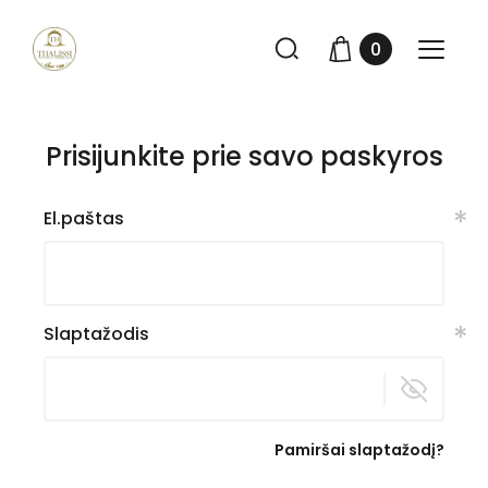
0
Prisijunkite prie savo paskyros
*
El.paštas
*
Slaptažodis
Pamiršai slaptažodį?