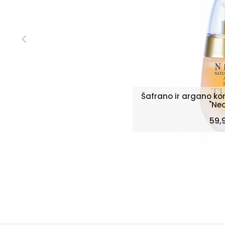
Šafrano ir argano k
"Nec
Kai
59,