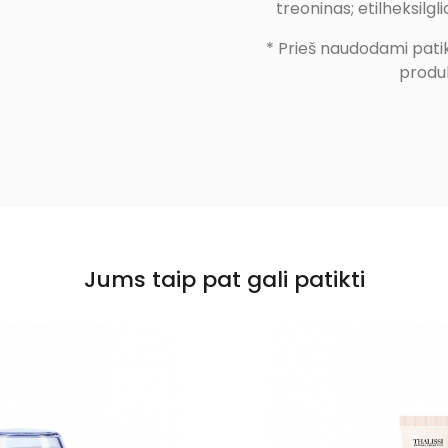
treoninas; etilheksilgl
* Prieš naudodami patik
produ
Jums taip pat gali patikti