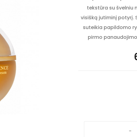
tekstūra su švelniu
visišką jutiminį potyrį.
suteikia papildomo r
pirmo panaudojimo j
-