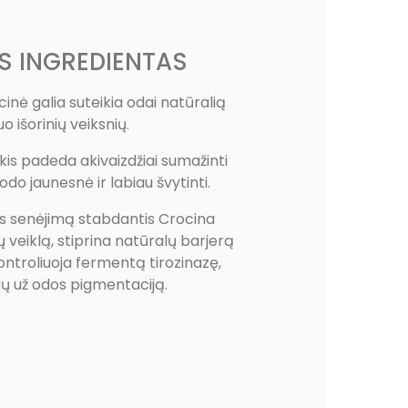
S INGREDIENTAS
inė galia suteikia odai natūralią
 išorinių veiksnių.
kis padeda akivaizdžiai sumažinti
odo jaunesnė ir labiau švytinti.
s senėjimą stabdantis Crocina
ų veiklą, stiprina natūralų barjerą
kontroliuoja fermentą tirozinazę,
gų už odos pigmentaciją.