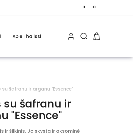
lt
€
i
Apie Thalissi
0
 su šafranu ir arganu "Essence"
su šafranu ir
u "Essence"
is ir šilkinis. Jo skysta ir aksominė