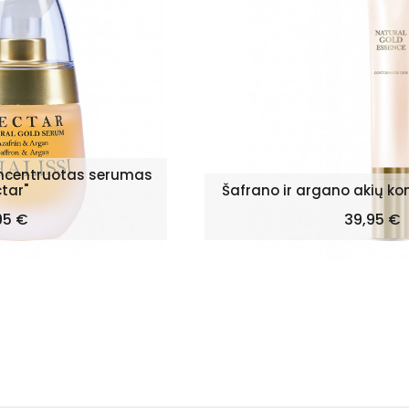
oncentruotas serumas
tar"
Šafrano ir argano akių ko
na
Kaina
95 €
39,95 €