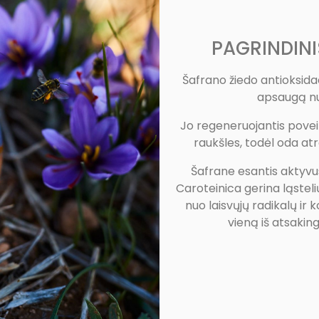
PAGRINDINI
Šafrano žiedo antioksidac
apsaugą nuo
Jo regeneruojantis povei
raukšles, todėl oda atr
Šafrane esantis aktyvu
Caroteinica gerina ląsteli
nuo laisvųjų radikalų ir 
vieną iš atsakin