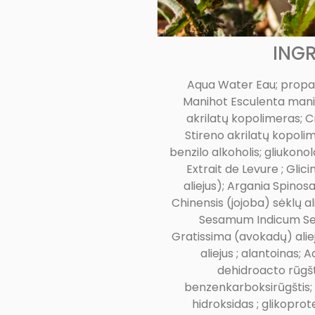
INGR
Aqua Water Eau; propand
Manihot Esculenta mani
akrilatų kopolimeras; C
Stireno akrilatų kopolim
benzilo alkoholis; gliukon
Extrait de Levure ; Glici
aliejus); Argania Spinos
Chinensis (jojoba) sėklų al
Sesamum Indicum Sesa
Gratissima (avokadų) alieju
aliejus ; alantoinas;
dehidroacto rūgšt
benzenkarboksirūgštis; 
hidroksidas ; glikoprote