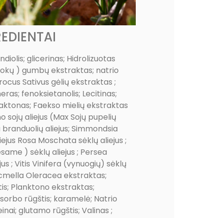
EDIENTAI
iolis; glicerinas; Hidrolizuotas
okų ) gumbų ekstraktas; natrio
rocus Sativus gėlių ekstraktas ;
eras; fenoksietanolis; Lecitinas;
olaktonas; Faekso mielių ekstraktas
no sojų aliejus (Max Sojų pupelių
a branduolių aliejus; Simmondsia
iejus Rosa Moschata sėklų aliejus ;
me ) sėklų aliejus ; Persea
s ; Vitis Vinifera (vynuogių) sėklų
 Acmella Oleracea ekstraktas;
is; Planktono ekstraktas;
sorbo rūgštis; karamelė; Natrio
inai; glutamo rūgštis; Valinas ;