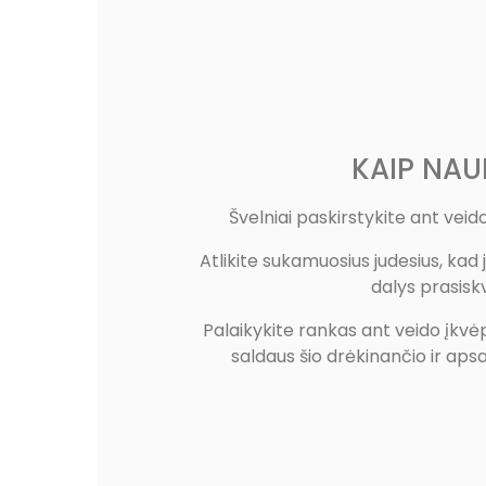
KAIP NAU
Švelniai paskirstykite ant veido,
Atlikite sukamuosius judesius, kad
dalys prasisk
Palaikykite rankas ant veido įkvėpd
saldaus šio drėkinančio ir ap