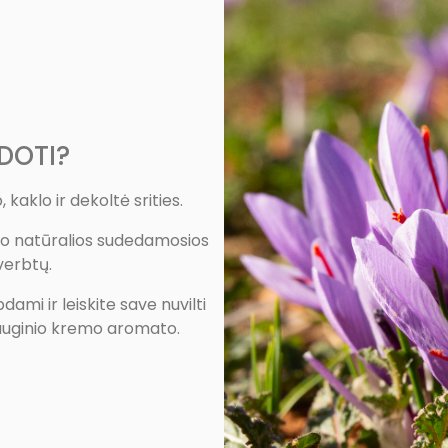
DOTI?
 kaklo ir dekoltė srities.
 jo natūralios sudedamosios
verbtų.
ami ir leiskite save nuvilti
sauginio kremo aromato.