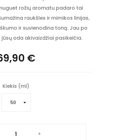
 muguet rožių aromatu padaro tai
 Sumažina raukšles ir mimikos linijas,
yškumo ir suvienodina toną. Jau po
ūsų oda akivaizdžiai pasikeičia.
69,90 €
Kiekis (ml)
+